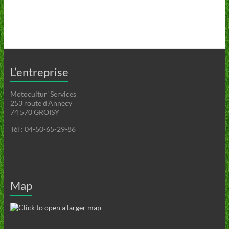
L’entreprise
Motocultur’ Services
253 route d’Annecy
74 570 GROISY
Tél : 04-50-65-29-86
Map