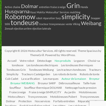
Grin
Dolmar
Active
chaine
entretien
fraise à neige
Honda
Husqvarna
Kaaz
Makita
Motocultur' Services
mulching
Robomow
simplicity
robot
réparation
Sarp
Snapper
tondeuse
Weibang
Stihl
tracteur
tronçonneuse
vente
Viking
Zenoah
éjection arrière
éjection latérale
Copyright © 2026
Motocultur'Services
. All rights reserved. Theme
Spacious
by
ThemeGrill. Powered by:
WordPress
.
Accueil
Votre robot
Déstockage
Nos produits
Le gazon
Choisir sa
tondeuse
Les tondeuses électriques
Les tondeuses thermiques
Tondeuses Grin
Tondeuses Weibang
Les tracteurs tondeuses
Tracteurs
Simplicity
Tracteurs Castelgarden
Les robots de tonte
Robots de tonte
Cub Cadet
La scarification
Les marques
Autour de la maison
Broyeur
Broyeur WEIBANG
Broyeur SARP
Débroussailleuse
Taille-haie
Souffleur
Souffleur thermique DOLMAR
Nettoyage haute pression
Fraise à neige
Fraise à neige SIMPLICITY
Au jardin
Motobineuses
Motoculteurs
Tronçonneuses
Motobineuses Pubert
Tronçonneuses
Dolmar
Protection
Nos services
Forfaits entretien
Réparation
Nos
locations
Forfait installation robot
Les vidéos
Les catalogues
Contact