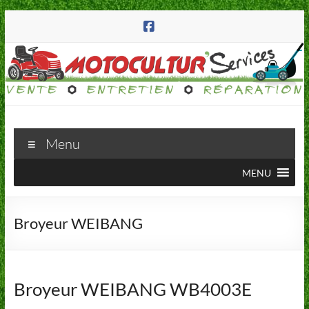
Aller
au
contenu
Motocultur'Services
Menu
223
MENU
route
d'Annecy
74570
Broyeur WEIBANG
Groisy
Broyeur WEIBANG WB4003E