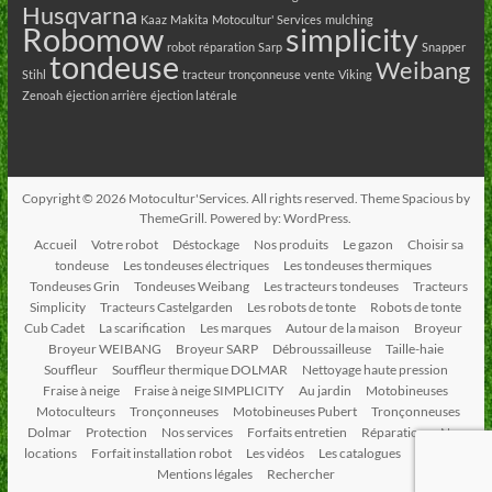
Husqvarna
Kaaz
Makita
Motocultur' Services
mulching
Robomow
simplicity
robot
réparation
Sarp
Snapper
tondeuse
Weibang
Stihl
tracteur
tronçonneuse
vente
Viking
Zenoah
éjection arrière
éjection latérale
Copyright © 2026
Motocultur'Services
. All rights reserved. Theme
Spacious
by
ThemeGrill. Powered by:
WordPress
.
Accueil
Votre robot
Déstockage
Nos produits
Le gazon
Choisir sa
tondeuse
Les tondeuses électriques
Les tondeuses thermiques
Tondeuses Grin
Tondeuses Weibang
Les tracteurs tondeuses
Tracteurs
Simplicity
Tracteurs Castelgarden
Les robots de tonte
Robots de tonte
Cub Cadet
La scarification
Les marques
Autour de la maison
Broyeur
Broyeur WEIBANG
Broyeur SARP
Débroussailleuse
Taille-haie
Souffleur
Souffleur thermique DOLMAR
Nettoyage haute pression
Fraise à neige
Fraise à neige SIMPLICITY
Au jardin
Motobineuses
Motoculteurs
Tronçonneuses
Motobineuses Pubert
Tronçonneuses
Dolmar
Protection
Nos services
Forfaits entretien
Réparation
Nos
locations
Forfait installation robot
Les vidéos
Les catalogues
Contact
Mentions légales
Rechercher