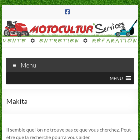
Aller
au
contenu
Motocultur'Services
Menu
223
MENU
route
d'Annecy
74570
Makita
Groisy
Il semble que l’on ne trouve pas ce que vous cherchez. Peut-
être que la recherche pourra vous aider.