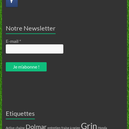
Notre Newsletter
E-mail
*
Etiquettes
Grin
Dolmar
Active
chaine
entretien
fraise à neige
Honda