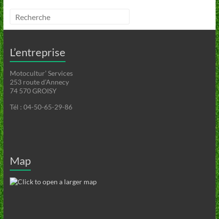
L’entreprise
Motocultur’ Services
253 route d’Annecy
74 570 GROISY
Tél : 04-50-65-29-86
Map