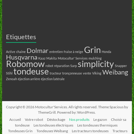
Etiquettes
Grin
Dolmar
Active
chaine
entretien
fraise à neige
Honda
Husqvarna
Kaaz
Makita
Motocultur' Services
mulching
Robomow
simplicity
robot
réparation
Sarp
Snapper
tondeuse
Weibang
Stihl
tracteur
tronçonneuse
vente
Viking
Zenoah
éjection arrière
éjection latérale
Copyright © 2026
Motocultur'Services
. All rights reserved. Theme
Spacious
by
ThemeGrill. Powered by:
WordPress
.
Accueil
Votre robot
Déstockage
Nos produits
Le gazon
Choisir sa
tondeuse
Les tondeuses électriques
Les tondeuses thermiques
Tondeuses Grin
Tondeuses Weibang
Les tracteurs tondeuses
Tracteurs