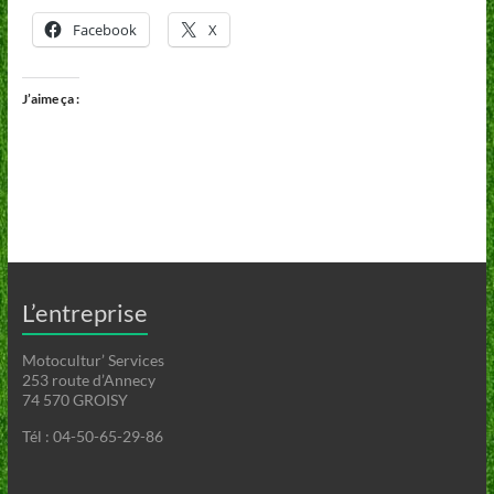
Facebook
X
J’aime ça :
L’entreprise
Motocultur’ Services
253 route d’Annecy
74 570 GROISY
Tél : 04-50-65-29-86