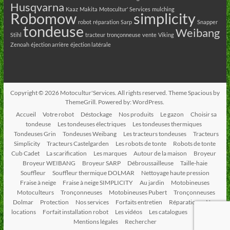
Husqvarna
Kaaz
Makita
Motocultur' Services
mulching
Robomow
simplicity
robot
réparation
Sarp
Snapper
tondeuse
Weibang
Stihl
tracteur
tronçonneuse
vente
Viking
Zenoah
éjection arrière
éjection latérale
Copyright © 2026
Motocultur'Services
. All rights reserved. Theme
Spacious
by
ThemeGrill. Powered by:
WordPress
.
Accueil
Votre robot
Déstockage
Nos produits
Le gazon
Choisir sa
tondeuse
Les tondeuses électriques
Les tondeuses thermiques
Tondeuses Grin
Tondeuses Weibang
Les tracteurs tondeuses
Tracteurs
Simplicity
Tracteurs Castelgarden
Les robots de tonte
Robots de tonte
Cub Cadet
La scarification
Les marques
Autour de la maison
Broyeur
Broyeur WEIBANG
Broyeur SARP
Débroussailleuse
Taille-haie
Souffleur
Souffleur thermique DOLMAR
Nettoyage haute pression
Fraise à neige
Fraise à neige SIMPLICITY
Au jardin
Motobineuses
Motoculteurs
Tronçonneuses
Motobineuses Pubert
Tronçonneuses
Dolmar
Protection
Nos services
Forfaits entretien
Réparation
Nos
locations
Forfait installation robot
Les vidéos
Les catalogues
Contact
Mentions légales
Rechercher