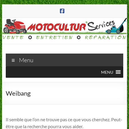
Aller
au
contenu
Motocultur'Services
Menu
223
MENU
route
d'Annecy
74570
Weibang
Groisy
Il semble que l’on ne trouve pas ce que vous cherchez. Peut-
être que la recherche pourra vous aider.