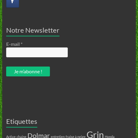
Notre Newsletter
E-mail
*
Etiquettes
Grin
Dolmar
Active
chaine
entretien
fraise à neige
Honda