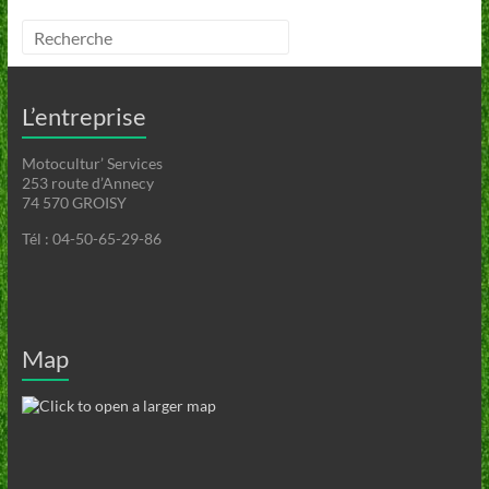
L’entreprise
Motocultur’ Services
253 route d’Annecy
74 570 GROISY
Tél : 04-50-65-29-86
Map