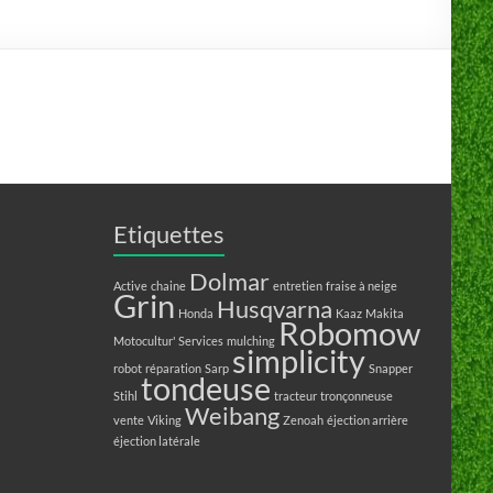
Etiquettes
Dolmar
Active
chaine
entretien
fraise à neige
Grin
Husqvarna
Honda
Kaaz
Makita
Robomow
Motocultur' Services
mulching
simplicity
robot
réparation
Sarp
Snapper
tondeuse
Stihl
tracteur
tronçonneuse
Weibang
vente
Viking
Zenoah
éjection arrière
éjection latérale