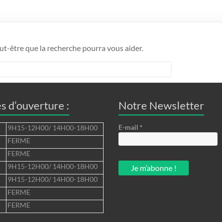
ut-être que la recherche pourra vous aider.
s d’ouverture :
Notre Newsletter
E-mail
*
9H15-12H00/ 14H00-18H00
FERME
FERME
9H15-12H00/ 14H00-18H00
9H15-12H00/ 14H00-18H00
FERME
FERME