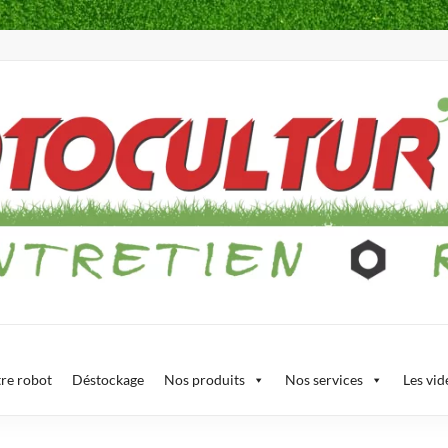
re robot
Déstockage
Nos produits
Nos services
Les vid