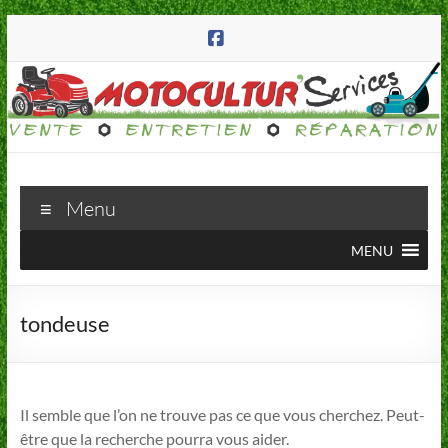
Aller
au
contenu
Motocultur'Services
Menu
223
MENU
route
d'Annecy
74570
tondeuse
Groisy
Il semble que l’on ne trouve pas ce que vous cherchez. Peut-
être que la recherche pourra vous aider.