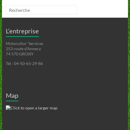
L’entreprise
Motocultur’ Services
253 route d’Annecy
74 570 GROISY
Tél : 04-50-65-29-86
Map