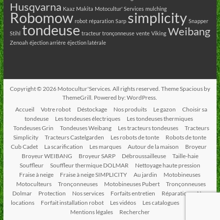
Husqvarna
Kaaz
Makita
Motocultur' Services
mulching
Robomow
simplicity
robot
réparation
Sarp
Snapper
tondeuse
Weibang
Stihl
tracteur
tronçonneuse
vente
Viking
Zenoah
éjection arrière
éjection latérale
Copyright © 2026
Motocultur'Services
. All rights reserved. Theme
Spacious
by
ThemeGrill. Powered by:
WordPress
.
Accueil
Votre robot
Déstockage
Nos produits
Le gazon
Choisir sa
tondeuse
Les tondeuses électriques
Les tondeuses thermiques
Tondeuses Grin
Tondeuses Weibang
Les tracteurs tondeuses
Tracteurs
Simplicity
Tracteurs Castelgarden
Les robots de tonte
Robots de tonte
Cub Cadet
La scarification
Les marques
Autour de la maison
Broyeur
Broyeur WEIBANG
Broyeur SARP
Débroussailleuse
Taille-haie
Souffleur
Souffleur thermique DOLMAR
Nettoyage haute pression
Fraise à neige
Fraise à neige SIMPLICITY
Au jardin
Motobineuses
Motoculteurs
Tronçonneuses
Motobineuses Pubert
Tronçonneuses
Dolmar
Protection
Nos services
Forfaits entretien
Réparation
Nos
locations
Forfait installation robot
Les vidéos
Les catalogues
Contact
Mentions légales
Rechercher