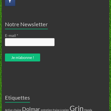
Notre Newsletter
E-mail
*
Etiquettes
Grin
Dolmar
Active
chaine
entretien
fraise à neige
Honda