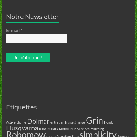
Notre Newsletter
E-mail
*
Etiquettes
Grin
Dolmar
Active
chaine
entretien
fraise à neige
Honda
Husqvarna
Kaaz
Makita
Motocultur' Services
mulching
Robomow
simplicity
robot
réparation
Sarp
Snapper